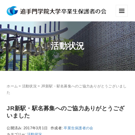
活動状況
ホーム
>
活動状況
>
JR新駅・駅名募集へのご協力ありがとうございまし
た
JR新駅・駅名募集へのご協力ありがとうござ
いました
公開済み: 2017年3月1日
作成者:
卒業生保護者の会
カテゴリー:
活動状況